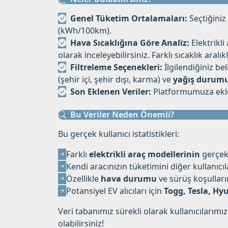
Genel Tüketim Ortalamaları:
Seçtiğiniz
(kWh/100km).
Hava Sıcaklığına Göre Analiz:
Elektrikli
olarak inceleyebilirsiniz. Farklı sıcaklık aralı
Filtreleme Seçenekleri:
İlgilendiğiniz beli
(şehir içi, şehir dışı, karma) ve
yağış durum
Son Eklenen Veriler:
Platformumuza eklene
Bu Veriler Neden Önemli?
Bu gerçek kullanıcı istatistikleri:
Farklı
elektrikli araç modellerinin
gerçek 
Kendi aracınızın tüketimini diğer kullanıcıl
Özellikle
hava durumu
ve sürüş koşulları
Potansiyel EV alıcıları için
Togg, Tesla, Hy
Veri tabanımız sürekli olarak kullanıcılarımız
olabilirsiniz!