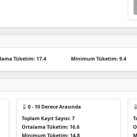
lama Tüketim:
17.4
Minimum Tüketim:
9.4
0 - 10 Derece Arasında
Toplam Kayıt Sayısı:
7
T
Ortalama Tüketim:
16.6
O
Minimum Tüketim:
14.8
M