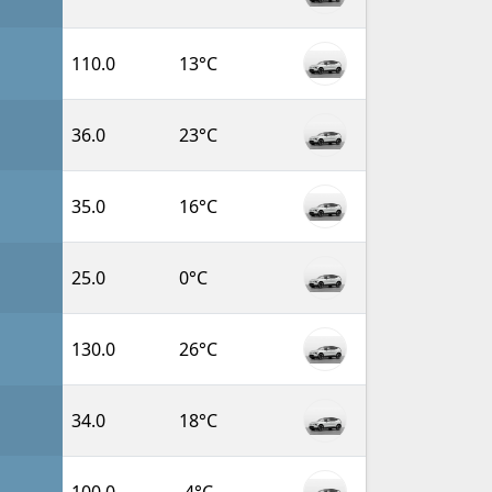
110.0
13°C
36.0
23°C
35.0
16°C
25.0
0°C
130.0
26°C
34.0
18°C