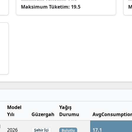
Maksimum Tüketim:
19.5
M
Model
Yağış
Yılı
Güzergah
Durumu
AvgConsumptio
d
2026
17.1
Şehir İçi
Bulutlu