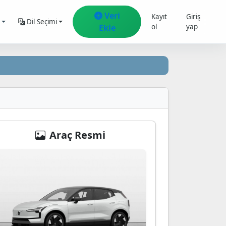
Veri
Kayıt
Giriş
Dil Seçimi
Ekle
ol
yap
Araç Resmi