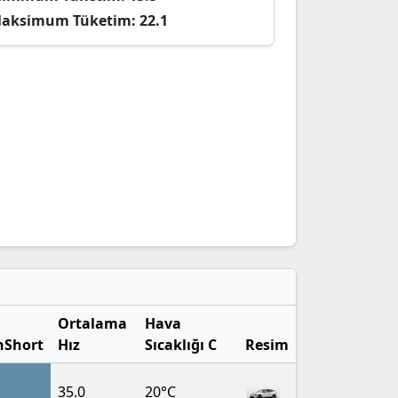
aksimum Tüketim:
22.1
Ortalama
Hava
nShort
Hız
Sıcaklığı C
Resim
35.0
20°C