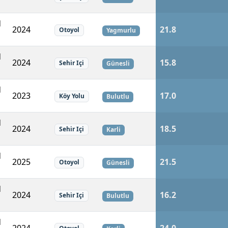
d
2024
21.8
Otoyol
Yagmurlu
d
2024
15.8
Sehir Içi
Günesli
d
2023
17.0
Köy Yolu
Bulutlu
d
2024
18.5
Sehir Içi
Karli
d
2025
21.5
Otoyol
Günesli
d
2024
16.2
Sehir Içi
Bulutlu
d