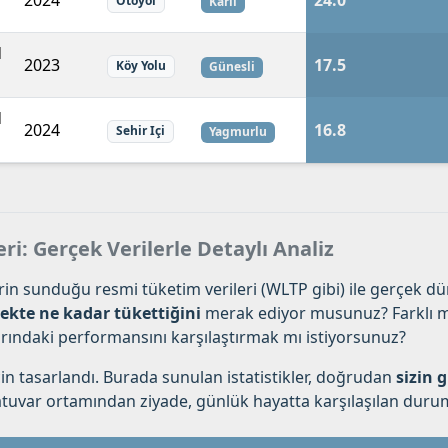
2024
24.0
Otoyol
Karli
d
2023
17.5
Köy Yolu
Günesli
d
2024
16.8
Sehir Içi
Yagmurlu
eri: Gerçek Verilerle Detaylı Analiz
erin sunduğu resmi tüketim verileri (WLTP gibi) ile gerçek dün
ekte ne kadar tükettiğini
merak ediyor musunuz? Farklı ma
klarındaki performansını karşılaştırmak mı istiyorsunuz?
in tasarlandı. Burada sunulan istatistikler, doğrudan
sizin g
tuvar ortamından ziyade, günlük hayatta karşılaşılan durumla