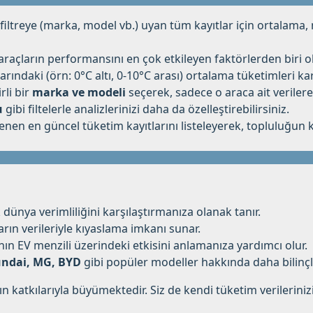
 filtreye (marka, model vb.) uyan tüm kayıtlar için ortala
 araçların performansını en çok etkileyen faktörlerden biri ol
klarındaki (örn: 0°C altı, 0-10°C arası) ortalama tüketimleri kar
rli bir
marka ve modeli
seçerek, sadece o araca ait verilere
u
gibi filtelerle analizlerinizi daha da özelleştirebilirsiniz.
n en güncel tüketim kayıtlarını listeleyerek, topluluğun katkı
dünya verimliliğini karşılaştırmanıza olanak tanır.
arın verileriyle kıyaslama imkanı sunar.
nın EV menzili üzerindeki etkisini anlamanıza yardımcı olur.
undai, MG, BYD
gibi popüler modeller hakkında daha bilinçli
ın katkılarıyla büyümektedir. Siz de kendi tüketim verileriniz